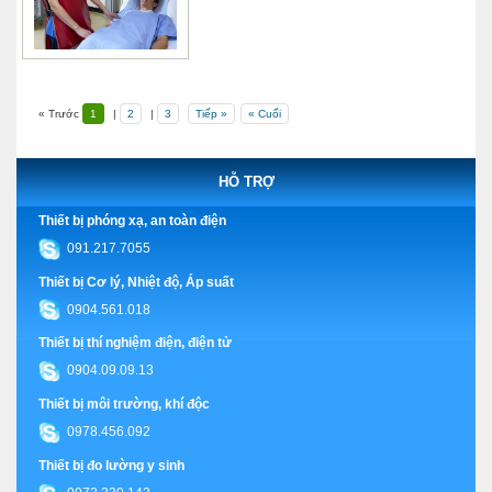
« Trước
1
|
2
|
3
Tiếp »
« Cuối
HỖ TRỢ
Thiết bị phóng xạ, an toàn điện
091.217.7055
Thiết bị Cơ lý, Nhiệt độ, Áp suất
0904.561.018
Thiết bị thí nghiệm điện, điện tử
0904.09.09.13
Thiết bị môi trường, khí độc
0978.456.092
Thiết bị đo lường y sinh