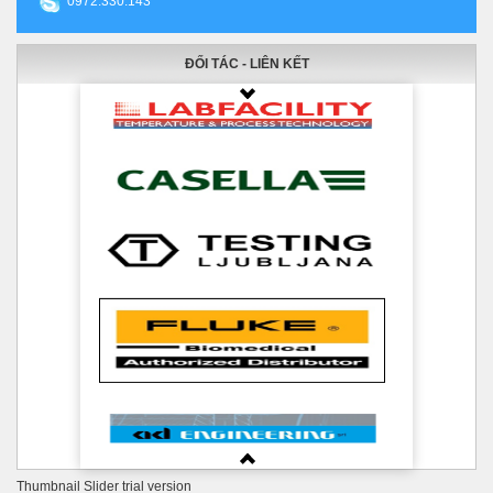
0972.330.143
ĐỐI TÁC - LIÊN KẾT
Thumbnail Slider trial version