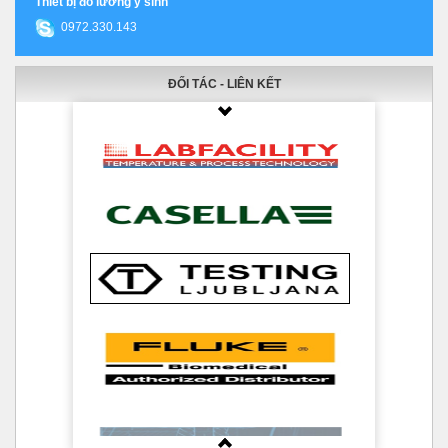
Thiết bị đo lường y sinh
0972.330.143
ĐỐI TÁC - LIÊN KẾT