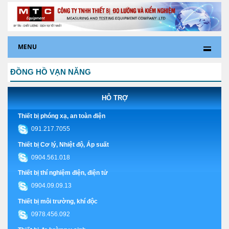
MENU
ĐỒNG HỒ VẠN NĂNG
HỖ TRỢ
Thiết bị phóng xạ, an toàn điện
091.217.7055
Thiết bị Cơ lý, Nhiệt độ, Áp suất
0904.561.018
Thiết bị thí nghiệm điện, điện tử
0904.09.09.13
Thiết bị môi trường, khí độc
0978.456.092