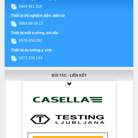
0904.561.018
Thiết bị thí nghiệm điện, điện tử
0904.09.09.13
Thiết bị môi trường, khí độc
0978.456.092
Thiết bị đo lường y sinh
0972.330.143
ĐỐI TÁC - LIÊN KẾT