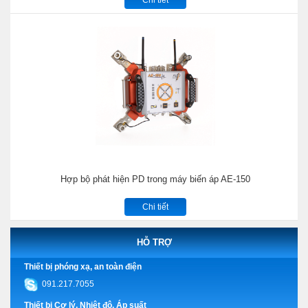
Hợp bộ phát hiện PD trong máy biến áp AE-150
Chi tiết
HỖ TRỢ
Thiết bị phóng xạ, an toàn điện
091.217.7055
Thiết bị Cơ lý, Nhiệt độ, Áp suất