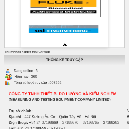
Thumbnail Slider trial version
THỐNG KÊ TRUY CẬP
Đang online :
3
Hôm nay :
360
Tổng số lượt truy cập :
507292
CÔNG TY TNHH THIẾT BỊ ĐO LƯỜNG VÀ KIỂM NGHIỆM
(MEASURING AND TESTING EQUIPMENT COMPANY LIMITED)
Trụ sở chính:
Địa chỉ
: 447 Đường Âu Cơ - Quận Tây Hồ - Hà Nội
Đ
Điện thoại:
+84 24 37198669 – 37198670 – 37198765 – 37199283
Fax
: +84 24 37198659 - 37198671