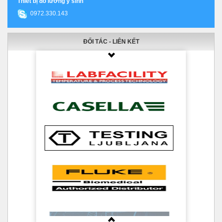
Thiết bị đo lường y sinh
0972.330.143
ĐỐI TÁC - LIÊN KẾT