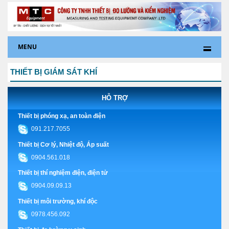
MENU
THIẾT BỊ GIÁM SÁT KHÍ
HỖ TRỢ
Thiết bị phóng xạ, an toàn điện
091.217.7055
Thiết bị Cơ lý, Nhiệt độ, Áp suất
0904.561.018
Thiết bị thí nghiệm điện, điện tử
0904.09.09.13
Thiết bị môi trường, khí độc
0978.456.092