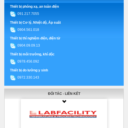
Thiết bị phóng xạ, an toàn điện
091.217.7055
Thiết bị Cơ lý, Nhiệt độ, Áp suất
0904.561.018
Thiết bị thí nghiệm điện, điện tử
0904.09.09.13
Thiết bị môi trường, khí độc
0978.456.092
Thiết bị đo lường y sinh
0972.330.143
ĐỐI TÁC - LIÊN KẾT