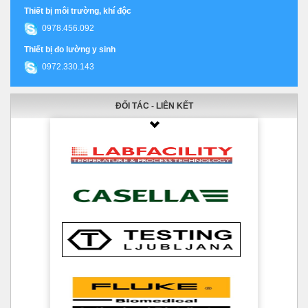
Thiết bị môi trường, khí độc
0978.456.092
Thiết bị đo lường y sinh
0972.330.143
ĐỐI TÁC - LIÊN KẾT