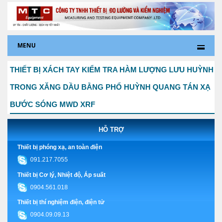
MENU
THIẾT BỊ XÁCH TAY KIỂM TRA HÀM LƯỢNG LƯU HUỲNH
TRONG XĂNG DẦU BẰNG PHỔ HUỲNH QUANG TÁN XẠ
BƯỚC SÓNG MWD XRF
HỖ TRỢ
Thiết bị phóng xạ, an toàn điện
091.217.7055
Thiết bị Cơ lý, Nhiệt độ, Áp suất
0904.561.018
Thiết bị thí nghiệm điện, điện tử
0904.09.09.13