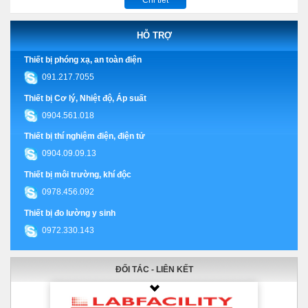
HỖ TRỢ
Thiết bị phóng xạ, an toàn điện
091.217.7055
Thiết bị Cơ lý, Nhiệt độ, Áp suất
0904.561.018
Thiết bị thí nghiệm điện, điện tử
0904.09.09.13
Thiết bị môi trường, khí độc
0978.456.092
Thiết bị đo lường y sinh
0972.330.143
ĐỐI TÁC - LIÊN KẾT