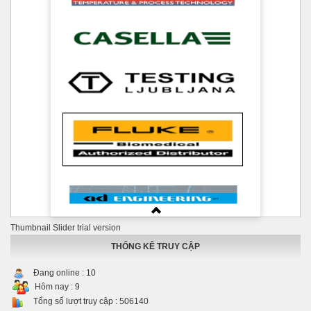
Thumbnail Slider trial version
THỐNG KÊ TRUY CẬP
Đang online :
10
Hôm nay :
9
Tổng số lượt truy cập :
506140