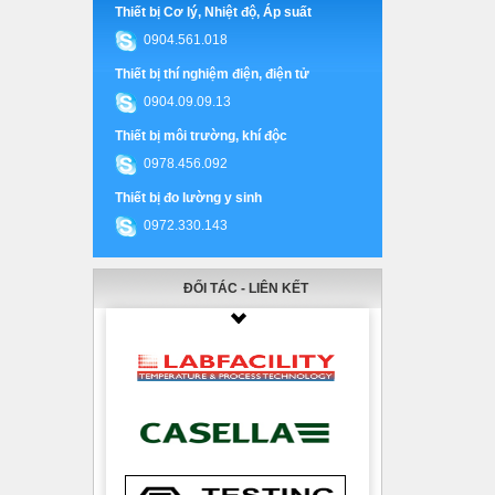
Thiết bị Cơ lý, Nhiệt độ, Áp suất
0904.561.018
Thiết bị thí nghiệm điện, điện tử
0904.09.09.13
Thiết bị môi trường, khí độc
0978.456.092
Thiết bị đo lường y sinh
0972.330.143
ĐỐI TÁC - LIÊN KẾT