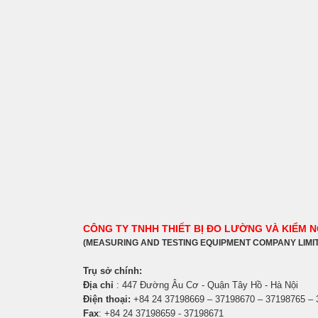
CÔNG TY TNHH THIẾT BỊ ĐO LƯỜNG VÀ KIỂM 
(MEASURING AND TESTING EQUIPMENT COMPANY LIMI
Trụ sở chính:
Địa chỉ
: 447 Đường Âu Cơ - Quận Tây Hồ - Hà Nội
Điện thoại:
+84 24 37198669 – 37198670 – 37198765 –
Fax
: +84 24 37198659 - 37198671