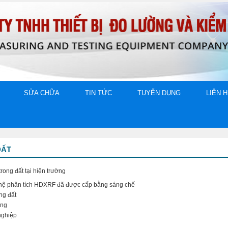
SỬA CHỮA
TIN TỨC
TUYỂN DỤNG
LIÊN 
ĐẤT
trong đất tại hiện trường
ệ phân tích HDXRF đã được cấp bằng sáng chế
ờng đất
công
nghiệp