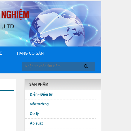
HỆ
HÀNG CÓ SẴN
SẢN PHẨM
Điện - Điện tử
Môi trường
Cơ lý
Áp suất