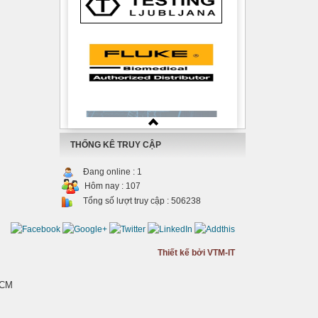
THỐNG KÊ TRUY CẬP
Đang online :
1
Hôm nay :
107
Tổng số lượt truy cập :
506238
Thiết kế bởi VTM-IT
HCM