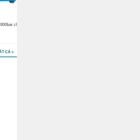
 800bar cho
ẤT CẢ »