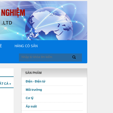
HỆ
HÀNG CÓ SẴN
SẢN PHẨM
Điện - Điện tử
ẤT CẢ »
Môi trường
Cơ lý
Áp suất