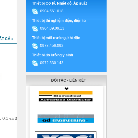
Thiết bị Cơ lý, Nhiệt độ, Áp suất
0904.561.018
Thiết bị thí nghiệm điện, điện tử
0904.09.09.13
Thiết bị môi trường, khí độc
ẤT CẢ »
0978.456.092
Thiết bị đo lường y sinh
0972.330.143
ĐỐI TÁC - LIÊN KẾT
 0.1 và 0.2