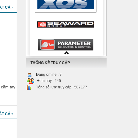
ẤT CẢ »
THỐNG KÊ TRUY CẬP
Đang online :
9
Hôm nay :
245
p cầm tay
Tổng số lượt truy cập :
507177
ẤT CẢ »