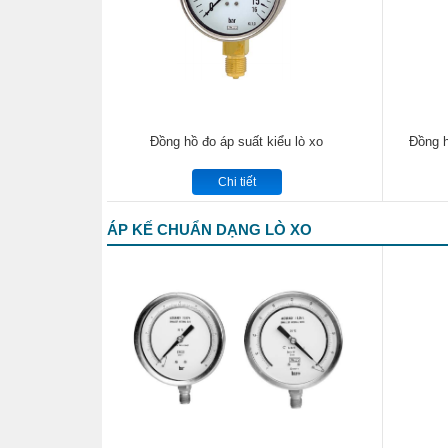
Đồng hồ đo áp suất kiểu lò xo
Đồng h
Chi tiết
ÁP KẾ CHUẨN DẠNG LÒ XO