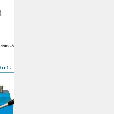
 chính xác
ẤT CẢ »