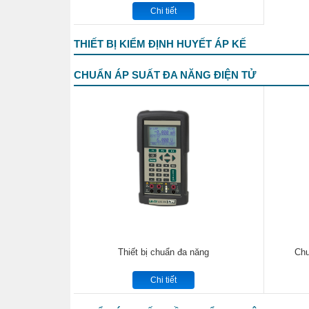
Chi tiết
THIẾT BỊ KIỂM ĐỊNH HUYẾT ÁP KẾ
CHUẨN ÁP SUẤT ĐA NĂNG ĐIỆN TỬ
Thiết bị chuẩn đa năng
Chu
Chi tiết