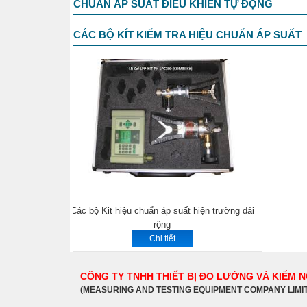
CHUẨN ÁP SUẤT ĐIỀU KHIỂN TỰ ĐỘNG
CÁC BỘ KÍT KIỂM TRA HIỆU CHUẨN ÁP SUẤT
Các bộ Kit hiệu chuẩn áp suất hiện trường dải
rộng
Chi tiết
CÔNG TY TNHH THIẾT BỊ ĐO LƯỜNG VÀ KIỂM 
(MEASURING AND TESTING EQUIPMENT COMPANY LIMI