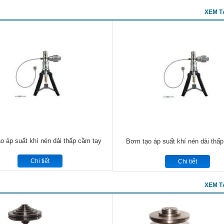
XEM T
 áp suất khí nén dải thấp cầm tay
Bơm tạo áp suất khí nén dải thấ
Chi tiết
Chi tiết
XEM T