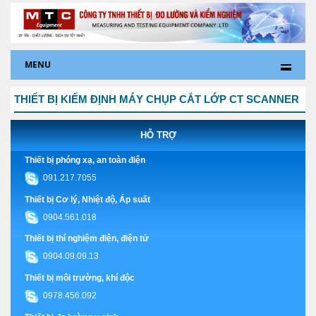
MENU
THIẾT BỊ KIỂM ĐỊNH MÁY CHỤP CẮT LỚP CT SCANNER
HỖ TRỢ
Thiết bị phóng xạ, an toàn điện
091.217.7055
Thiết bị Cơ lý, Nhiệt độ, Áp suất
0904.561.018
Thiết bị thí nghiệm điện, điện tử
0904.09.09.13
Thiết bị môi trường, khí độc
0978.456.092