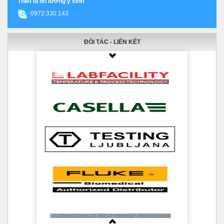
Thiết bị đo lường y sinh
0972.330.143
ĐỐI TÁC - LIÊN KẾT