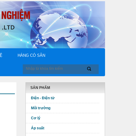
HỆ
HÀNG CÓ SẴN
SẢN PHẨM
Điện - Điện tử
Môi trường
Cơ lý
Áp suất