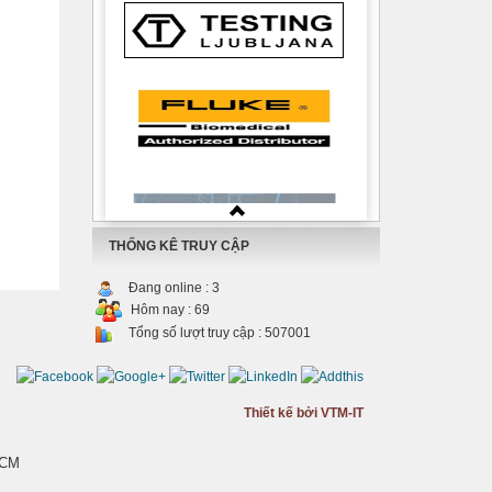
THỐNG KÊ TRUY CẬP
Đang online :
3
Hôm nay :
69
Tổng số lượt truy cập :
507001
Thiết kế bởi VTM-IT
HCM