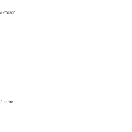
vải YT030E
oát nước