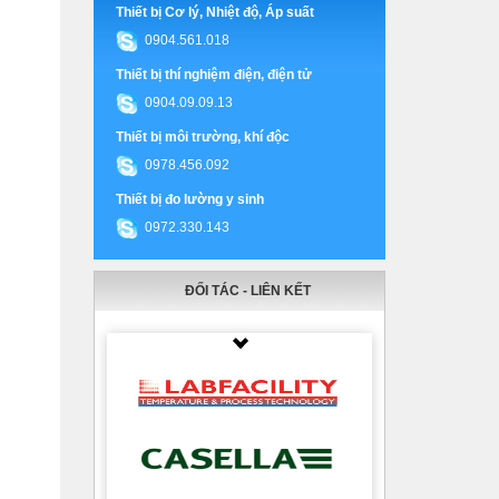
Thiết bị Cơ lý, Nhiệt độ, Áp suất
0904.561.018
Thiết bị thí nghiệm điện, điện tử
0904.09.09.13
Thiết bị môi trường, khí độc
0978.456.092
Thiết bị đo lường y sinh
0972.330.143
ĐỐI TÁC - LIÊN KẾT
Thumbnail Slider trial version