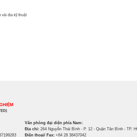
 vải địa kỹ thuật
NGHIỆM
TED)
Văn phòng đại diện phía Nam:
Địa chỉ:
264 Nguyễn Thái Bình - P. 12 - Quận Tân Bình - TP. 
 37199283
Điện thoại/ Fax:
+84 28 38437042