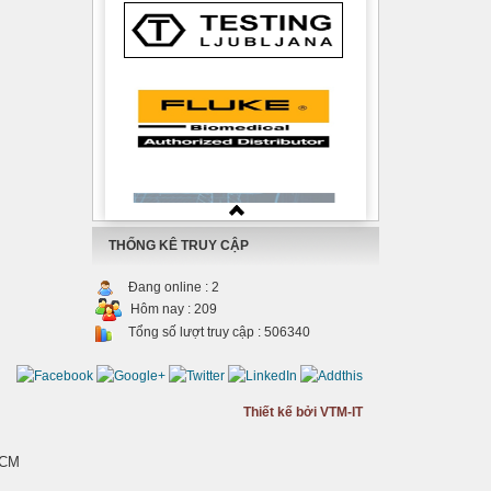
THỐNG KÊ TRUY CẬP
Đang online :
2
Hôm nay :
209
Tổng số lượt truy cập :
506340
Thiết kế bởi VTM-IT
HCM