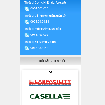
Thiết bị Cơ lý, Nhiệt độ, Áp suất
0904.561.018
Thiết bị thí nghiệm điện, điện tử
0904.09.09.13
Thiết bị môi trường, khí độc
0978.456.092
Thiết bị đo lường y sinh
0972.330.143
ĐỐI TÁC - LIÊN KẾT
Thumbnail Slider trial version