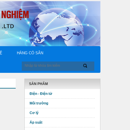
HỆ
HÀNG CÓ SẴN
SẢN PHẨM
Điện - Điện tử
Môi trường
Cơ lý
Áp suất