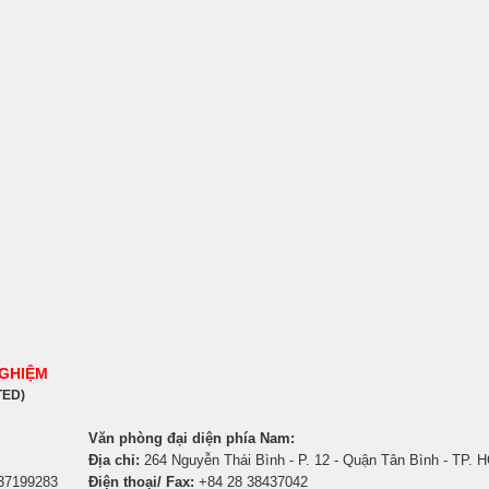
NGHIỆM
TED)
Văn phòng đại diện phía Nam:
Địa chỉ:
264 Nguyễn Thái Bình - P. 12 - Quận Tân Bình - TP. 
 37199283
Điện thoại/ Fax:
+84 28 38437042