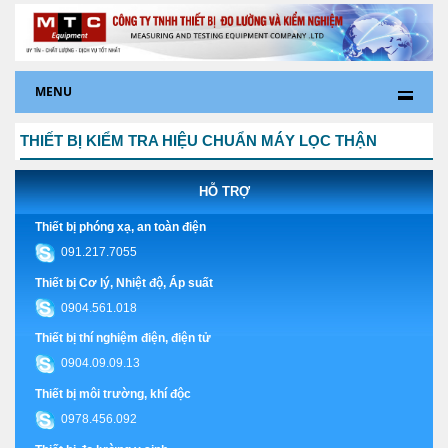
MENU
THIẾT BỊ KIỂM TRA HIỆU CHUẨN MÁY LỌC THẬN
HỖ TRỢ
Thiết bị phóng xạ, an toàn điện
091.217.7055
Thiết bị Cơ lý, Nhiệt độ, Áp suất
0904.561.018
Thiết bị thí nghiệm điện, điện tử
0904.09.09.13
Thiết bị môi trường, khí độc
0978.456.092