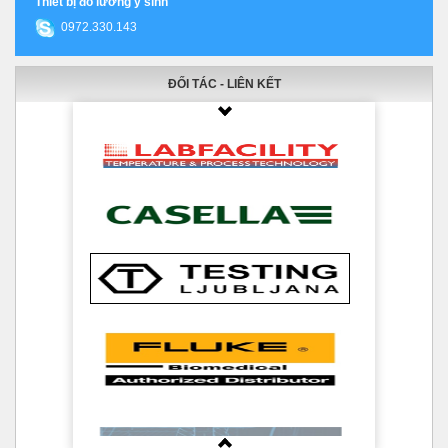
Thiết bị đo lường y sinh
0972.330.143
ĐỐI TÁC - LIÊN KẾT