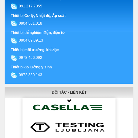
091.217.7055
Thiết bị Cơ lý, Nhiệt độ, Áp suất
0904.561.018
Thiết bị thí nghiệm điện, điện tử
0904.09.09.13
Thiết bị môi trường, khí độc
0978.456.092
Thiết bị đo lường y sinh
0972.330.143
ĐỐI TÁC - LIÊN KẾT