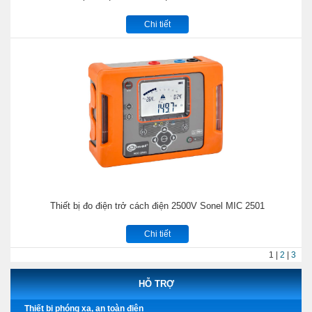
Chi tiết
Thiết bị đo điện trở cách điện 2500V Sonel MIC 2501
Chi tiết
1
|
2
|
3
HỖ TRỢ
Thiết bị phóng xạ, an toàn điện