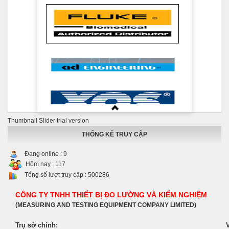
Thumbnail Slider trial version
THỐNG KÊ TRUY CẬP
Đang online :
9
Hôm nay :
117
Tổng số lượt truy cập :
500286
CÔNG TY TNHH THIẾT BỊ ĐO LƯỜNG VÀ KIỂM NGHIỆM
(MEASURING AND TESTING EQUIPMENT COMPANY LIMITED)
Trụ sở chính: