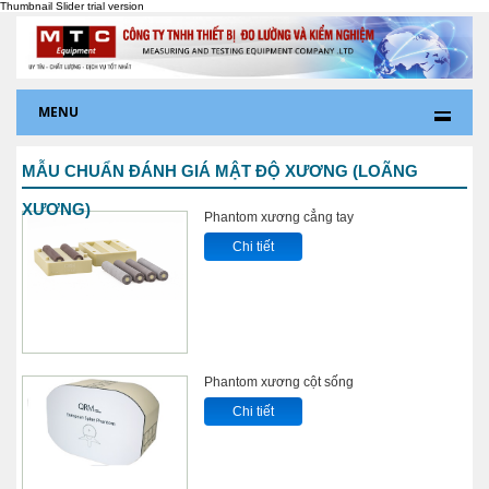
MENU
MẪU CHUẨN ĐÁNH GIÁ MẬT ĐỘ XƯƠNG (LOÃNG
XƯƠNG)
Phantom xương cẳng tay
Chi tiết
Phantom xương cột sống
Chi tiết