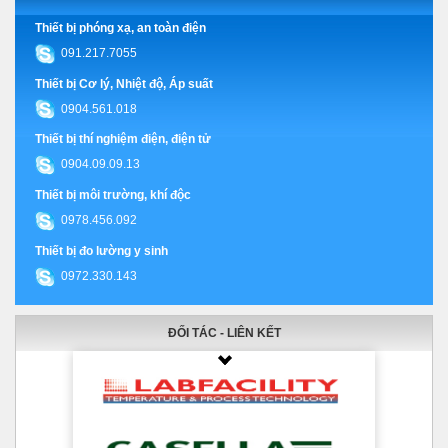
Thiết bị phóng xạ, an toàn điện
091.217.7055
Thiết bị Cơ lý, Nhiệt độ, Áp suất
0904.561.018
Thiết bị thí nghiệm điện, điện tử
0904.09.09.13
Thiết bị môi trường, khí độc
0978.456.092
Thiết bị đo lường y sinh
0972.330.143
ĐỐI TÁC - LIÊN KẾT