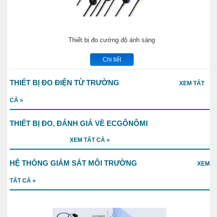
Thiết bị đo cường độ ánh sáng
Chi tiết
THIẾT BỊ ĐO ĐIỆN TỪ TRƯỜNG
XEM TẤT
CẢ »
THIẾT BỊ ĐO, ĐÁNH GIÁ VỀ ECGÔNÔMI
XEM TẤT CẢ »
HỆ THỐNG GIÁM SÁT MÔI TRƯỜNG
XEM
TẤT CẢ »