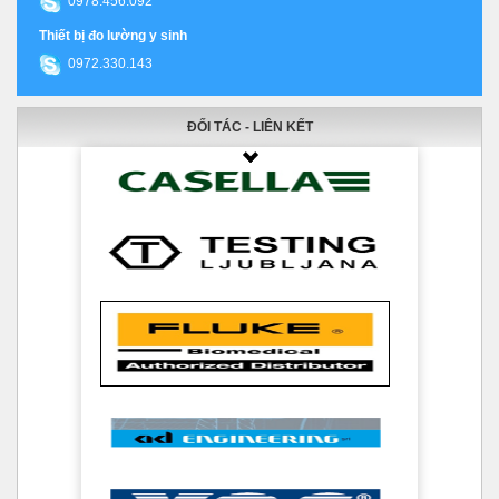
0978.456.092
Thiết bị đo lường y sinh
0972.330.143
ĐỐI TÁC - LIÊN KẾT