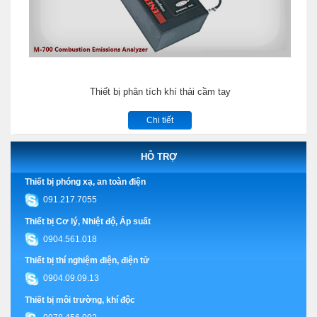
Thiết bị phân tích khí thải cầm tay
Chi tiết
HỖ TRỢ
Thiết bị phóng xạ, an toàn điện
091.217.7055
Thiết bị Cơ lý, Nhiệt độ, Áp suất
0904.561.018
Thiết bị thí nghiệm điện, điện tử
0904.09.09.13
Thiết bị môi trường, khí độc