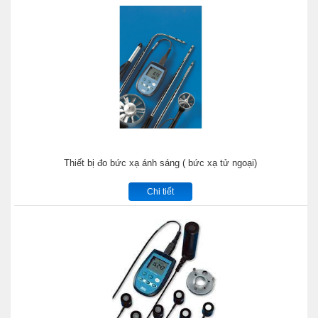
Thiết bị đo bức xạ ánh sáng ( bức xạ tử ngoại)
Chi tiết